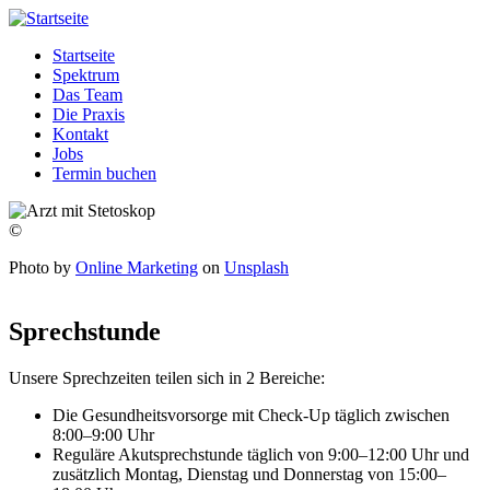
Direkt
Hausarztpraxis
Hier
zum
am
werden
Startseite
Inhalt
Fehrbelliner
Sie
Spektrum
Hauptnavigation
Platz
einfach
Das Team
gut
Die Praxis
behandelt.
Kontakt
Jobs
Termin buchen
©
Photo by
Online Marketing
on
Unsplash
Sprechstunde
Unsere Sprechzeiten teilen sich in 2 Bereiche:
Die Gesundheitsvorsorge mit Check-Up täglich zwischen
8:00–9:00 Uhr
Reguläre Akutsprechstunde täglich von 9:00–12:00 Uhr und
zusätzlich Montag, Dienstag und Donnerstag von 15:00–