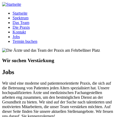
Direkt
Hausarztpraxis
Hier
zum
am
werden
Startseite
Inhalt
Fehrbelliner
Sie
Spektrum
Hauptnavigation
Platz
einfach
Das Team
gut
Die Praxis
behandelt.
Kontakt
Jobs
Termin buchen
Wir suchen Verstärkung
Jobs
Wir sind eine moderne und patientenorientierte Praxis, die sich auf
die Betreuung von Patienten jeden Alters spezialisiert hat. Unsere
hochqualifizierten Ärzte und medizinischen Fachangestellten
arbeiten eng zusammen, um den bestmöglichen Dienst an der
Gesundheit zu bieten. Wir sind auf der Suche nach talentierten und
motivierten Mitarbeitern, die unser Team verstärken möchten. Auf
dieser Seite finden Sie unsere aktuellen Stellenangebote. Wir freuen
uns darauf, Sie kennenzulernen!